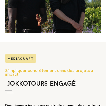
MEDIAQUART
S’impliquer concrètement dans des projets à
impact.
JokkoTours Engagé
Des immersions co-construites avec des acteurs